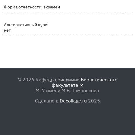
Форма отчётности: экзамен
Альтернативный курс:
нет
©
2026 Кафедра биохимии
Биологического
факультета
МГУ имени М.В.Ломоносова
Сделано в
Decollage.ru
2025