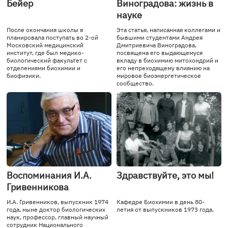
Бейер
Виноградова: жизнь в
науке
После окончания школы я
Эта статья, написанная коллегами и
планировала поступать во 2-ой
бывшими студентами Андрея
Московский медицинский
Дмитриевича Виноградова,
институт, где был медико-
посвящена его выдающемуся
биологический факультет с
вкладу в биохимию митохондрий и
отделениями биохимии и
его непреходящему влиянию на
биофизики.
мировое биоэнергетическое
сообщество.
Воспоминания И.А.
Здравствуйте, это мы!
Гривенникова
И.А. Гривенников, выпускник 1974
Кафедре Биохимии в день 80-
года, ныне доктор биологических
летия от выпускников 1973 года.
наук, профессор, главный научный
сотрудник Национального