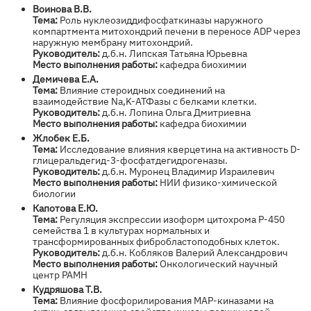
Воинова В.В.
Тема:
Роль нуклеозиддифосфаткиназы наружного
компартмента митохондрий печени в переносе ADP через
наружную мембрану митохондрий.
Руководитель:
д.б.н. Липская Татьяна Юрьевна
Место выполнения работы:
кафедра биохимии
Демичева Е.А.
Тема:
Влияние стероидных соединений на
взаимодействие Na,K-АТФазы с белками клетки.
Руководитель:
д.б.н. Лопина Ольга Дмитриевна
Место выполнения работы:
кафедра биохимии
Жлобек Е.Б.
Тема:
Исследование влияния кверцетина на активность D-
глицеральдегид-3-фосфатдегидрогеназы.
Руководитель:
д.б.н. Муронец Владимир Израилевич
Место выполнения работы:
НИИ физико-химической
биологии
Капотова Е.Ю.
Тема:
Регуляция экспрессии изоформ цитохрома P-450
семейства 1 в культурах нормальных и
трансформированных фибробластоподобных клеток.
Руководитель:
д.б.н. Кобляков Валерий Александрович
Место выполнения работы:
Онкологический научный
центр РАМН
Кудряшова Т.В.
Тема:
Влияние фосфорилирования МАР-киназами на