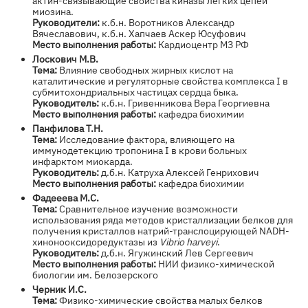
актин-связывающие свойства киназы легких цепей
миозина.
Руководители:
к.б.н. Воротников Александр
Вячеславович, к.б.н. Хапчаев Аскер Юсуфович
Место выполнения работы:
Кардиоцентр МЗ РФ
Лоскович М.В.
Тема:
Влияние свободных жирных кислот на
каталитические и регуляторные свойства комплекса I в
субмитохондриальных частицах сердца быка.
Руководитель:
к.б.н. Гривенникова Вера Георгиевна
Место выполнения работы:
кафедра биохимии
Панфилова Т.Н.
Тема:
Исследование фактора, влияющего на
иммунодетекцию тропонина I в крови больных
инфарктом миокарда.
Руководитель:
д.б.н. Катруха Алексей Генрихович
Место выполнения работы:
кафедра биохимии
Фадееева М.С.
Тема:
Сравнительное изучение возможности
использования ряда методов кристаллизации белков для
получения кристаллов натрий-транслоцирующей NADH-
хинонооксидоредуктазы из
Vibrio harveyi
.
Руководитель:
д.б.н. Ягужинский Лев Сергеевич
Место выполнения работы:
НИИ физико-химической
биологии им. Белозерского
Черник И.С.
Тема:
Физико-химические свойства малых белков